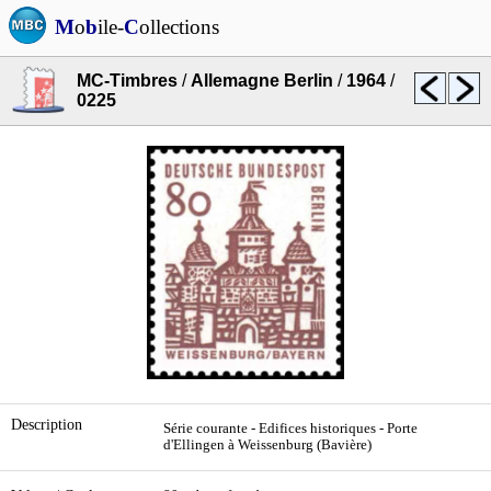
M
o
b
ile-
C
ollections
MC-Timbres
/
Allemagne Berlin
/
1964
/
0225
Description
Série courante - Edifices historiques - Porte
d'Ellingen à Weissenburg (Bavière)