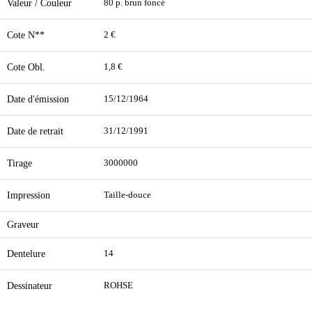
Valeur / Couleur
80 p. brun foncé
Cote N**
2 €
Cote Obl.
1,8 €
Date d'émission
15/12/1964
Date de retrait
31/12/1991
Tirage
3000000
Impression
Taille-douce
Graveur
Dentelure
14
Dessinateur
ROHSE