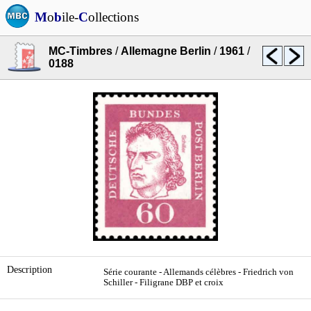
M
o
b
ile-
C
ollections
MC-Timbres
/
Allemagne Berlin
/
1961
/
0188
Description
Série courante - Allemands célèbres - Friedrich von
Schiller - Filigrane DBP et croix