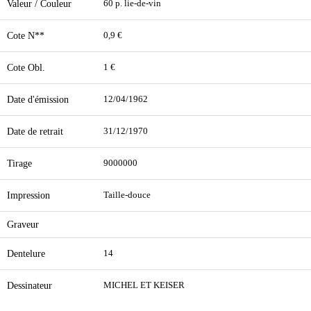
Valeur / Couleur
60 p. lie-de-vin
Cote N**
0,9 €
Cote Obl.
1 €
Date d'émission
12/04/1962
Date de retrait
31/12/1970
Tirage
9000000
Impression
Taille-douce
Graveur
Dentelure
14
Dessinateur
MICHEL ET KEISER