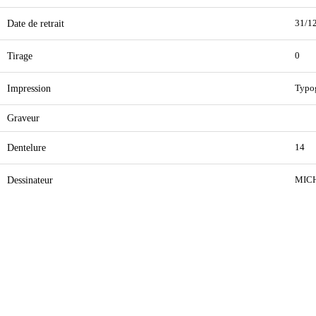
Date de retrait
31/1
Tirage
0
Impression
Typo
Graveur
Dentelure
14
Dessinateur
MICH