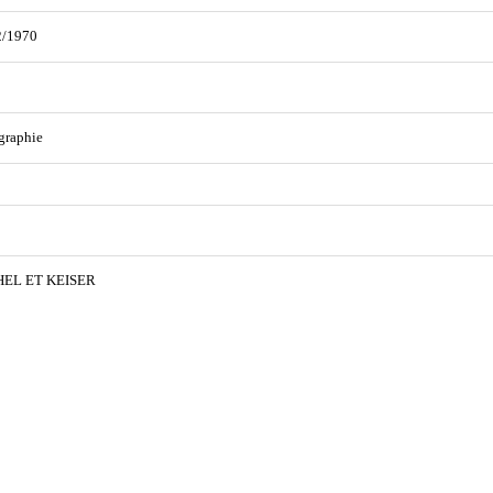
2/1970
graphie
EL ET KEISER