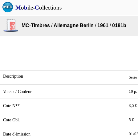
M
o
b
ile-
C
ollections
MC-Timbres
/
Allemagne Berlin
/
1961
/
0181b
Description
Série
Valeur / Couleur
10 p. 
Cote N**
3,5 €
Cote Obl.
5 €
Date d'émission
01/0