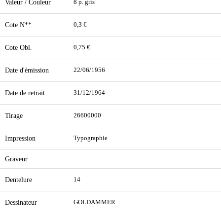
Valeur / Couleur
8 p. gris
Cote N**
0,3 €
Cote Obl.
0,75 €
Date d'émission
22/06/1956
Date de retrait
31/12/1964
Tirage
26600000
Impression
Typographie
Graveur
Dentelure
14
Dessinateur
GOLDAMMER