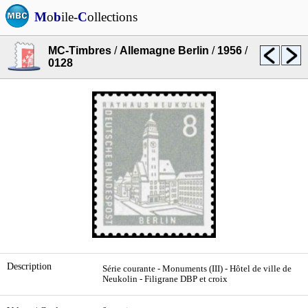
M
o
b
ile-
C
ollections
MC-Timbres
/
Allemagne Berlin
/
1956
/
0128
Description
Série courante - Monuments (III) - Hôtel de ville de
Neukolin - Filigrane DBP et croix