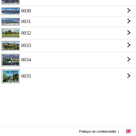
0030
0031
0032
0033
0034
0035
Politique de confidentialité
|