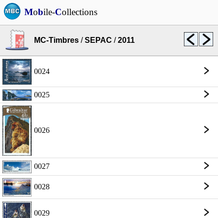
M
o
b
ile-
C
ollections
MC-Timbres
/
SEPAC
/
2011
0024
0025
0026
0027
0028
0029