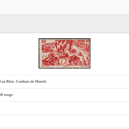
 au Rhin. Combats de Mareth.
 50 rouge