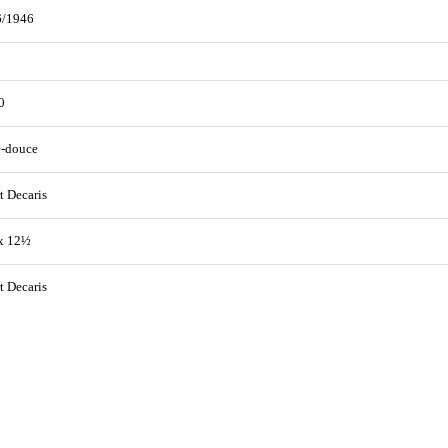
6/1946
0
e-douce
t Decaris
x 12½
t Decaris