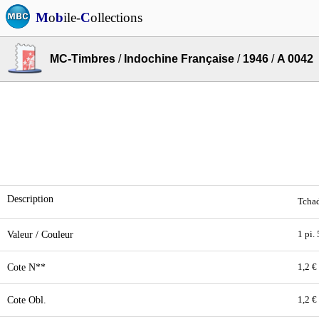
M
o
b
ile-
C
ollections
MC-Timbres
/
Indochine Française
/
1946
/
A 0042
Description
Tchad
Valeur / Couleur
1 pi.
Cote N**
1,2 €
Cote Obl.
1,2 €