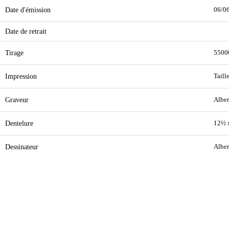
Date d'émission
06/0
Date de retrait
Tirage
5500
Impression
Taill
Graveur
Alber
Dentelure
12½ 
Dessinateur
Alber