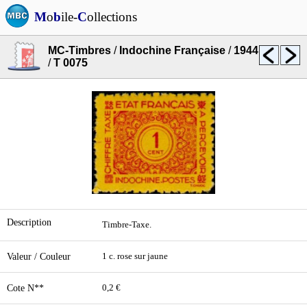
M
o
b
ile-
C
ollections
MC-Timbres
/
Indochine Française
/
1944
/
T 0075
Description
Timbre-Taxe.
Valeur / Couleur
1 c. rose sur jaune
Cote N**
0,2 €