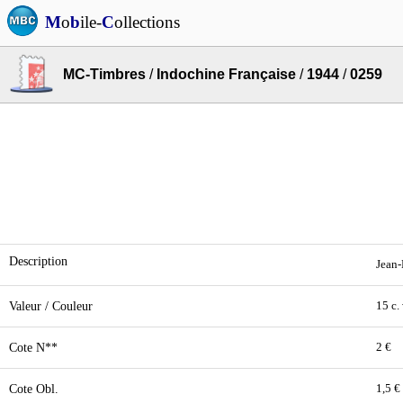
M
o
b
ile-
C
ollections
MC-Timbres
/
Indochine Française
/
1944
/
0259
Description
Jean-
Valeur / Couleur
15 c.
Cote N**
2 €
Cote Obl.
1,5 €