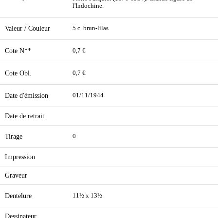
l'Indochine.
Valeur / Couleur
5 c. brun-lilas
Cote N**
0,7 €
Cote Obl.
0,7 €
Date d'émission
01/11/1944
Date de retrait
Tirage
0
Impression
Graveur
Dentelure
11½ x 13½
Dessinateur