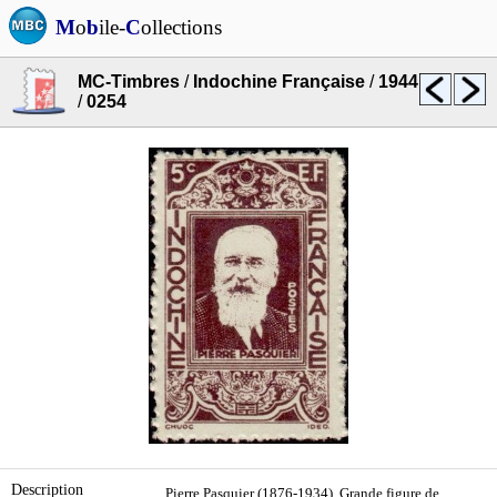
M
o
b
ile-
C
ollections
MC-Timbres
/
Indochine Française
/
1944
/
0254
Description
Pierre Pasquier (1876-1934). Grande figure de