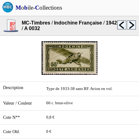
M
o
b
ile-
C
ollections
MC-Timbres
/
Indochine Française
/
1942
/
A 0032
Description
Type de 1933-38 sans RF. Avion en vol.
Valeur / Couleur
66 c. brun-olive
Cote N**
0,8 €
Cote Obl.
0 €