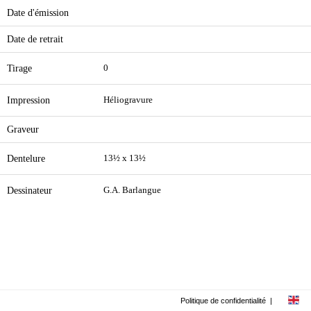
Date d'émission
Date de retrait
Tirage
0
Impression
Héliogravure
Graveur
Dentelure
13½ x 13½
Dessinateur
G.A. Barlangue
Politique de confidentialité
|