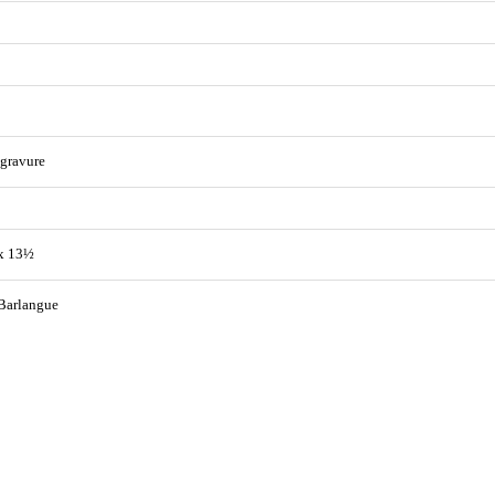
gravure
x 13½
Barlangue