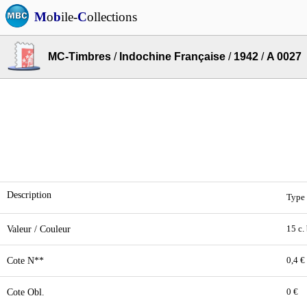
M
o
b
ile-
C
ollections
MC-Timbres
/
Indochine Française
/
1942
/
A 0027
Description
Type 
Valeur / Couleur
15 c.
Cote N**
0,4 €
Cote Obl.
0 €