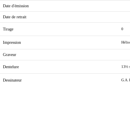
Date d'émission
Date de retrait
Tirage
0
Impression
Hélio
Graveur
Dentelure
13½ 
Dessinateur
G.A. 