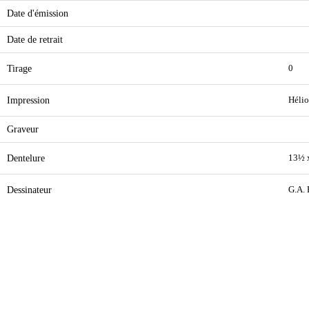
Date d'émission
Date de retrait
Tirage
0
Impression
Hélio
Graveur
Dentelure
13½ 
Dessinateur
G.A. 