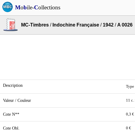
M
o
b
ile-
C
ollections
MC-Timbres
/
Indochine Française
/
1942
/
A 0026
Description
Type 
Valeur / Couleur
11 c.
Cote N**
0,3 €
Cote Obl.
0 €