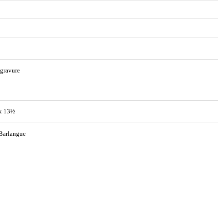
gravure
x 13½
Barlangue