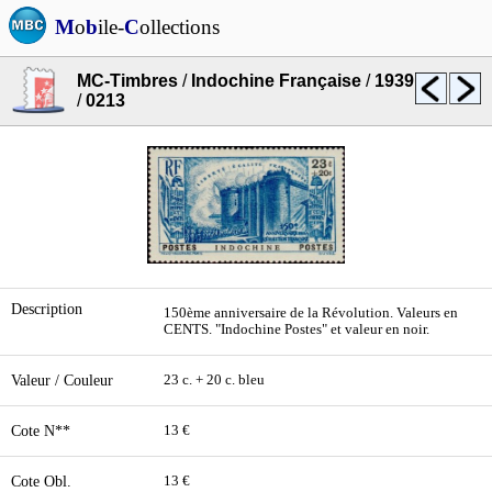
M
o
b
ile-
C
ollections
MC-Timbres
/
Indochine Française
/
1939
/
0213
Description
150ème anniversaire de la Révolution. Valeurs en
CENTS. "Indochine Postes" et valeur en noir.
Valeur / Couleur
23 c. + 20 c. bleu
Cote N**
13 €
Cote Obl.
13 €