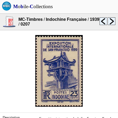
M
o
b
ile-
C
ollections
MC-Timbres
/
Indochine Française
/
1939
/
0207
Description