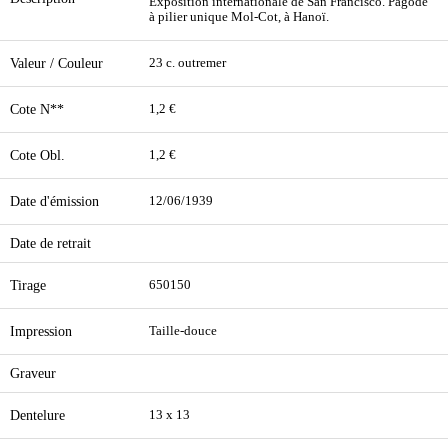
Exposition internationale de San Francisco. Pagode
à pilier unique Mol-Cot, à Hanoï.
Valeur / Couleur
23 c. outremer
Cote N**
1,2 €
Cote Obl.
1,2 €
Date d'émission
12/06/1939
Date de retrait
Tirage
650150
Impression
Taille-douce
Graveur
Dentelure
13 x 13