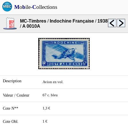
M
o
b
ile-
C
ollections
MC-Timbres
/
Indochine Française
/
1938
/
A 0010A
Description
Avion en vol.
Valeur / Couleur
67 c. bleu
Cote N**
1,3 €
Cote Obl.
1 €