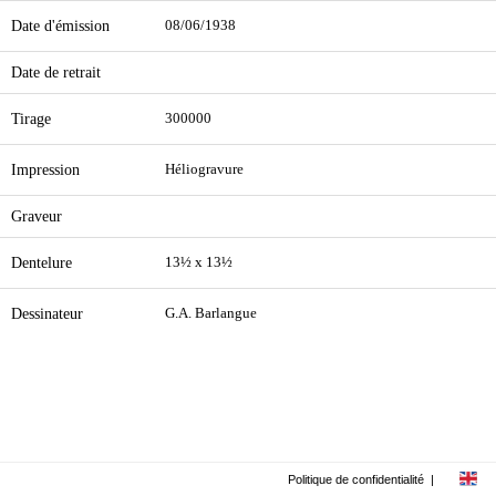
Date d'émission
08/06/1938
Date de retrait
Tirage
300000
Impression
Héliogravure
Graveur
Dentelure
13½ x 13½
Dessinateur
G.A. Barlangue
Politique de confidentialité
|