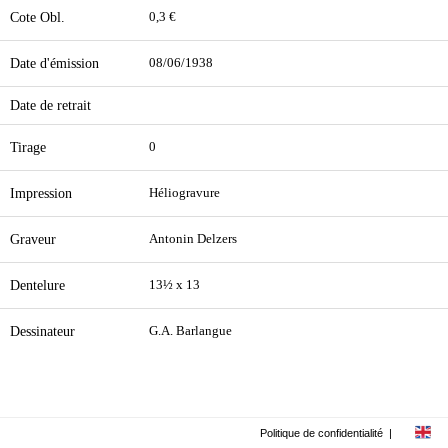
Cote Obl.
0,3 €
Date d'émission
08/06/1938
Date de retrait
Tirage
0
Impression
Héliogravure
Graveur
Antonin Delzers
Dentelure
13½ x 13
Dessinateur
G.A. Barlangue
Politique de confidentialité
|