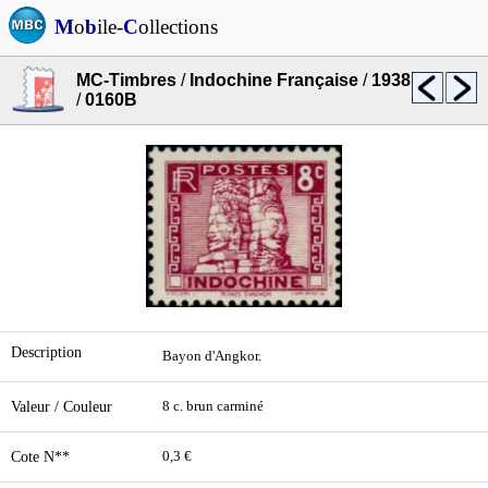
M
o
b
ile-
C
ollections
MC-Timbres
/
Indochine Française
/
1938
/
0160B
Description
Bayon d'Angkor.
Valeur / Couleur
8 c. brun carminé
Cote N**
0,3 €