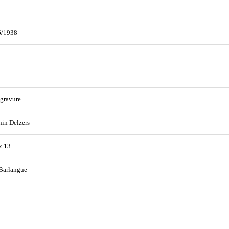
6/1938
gravure
in Delzers
x 13
Barlangue