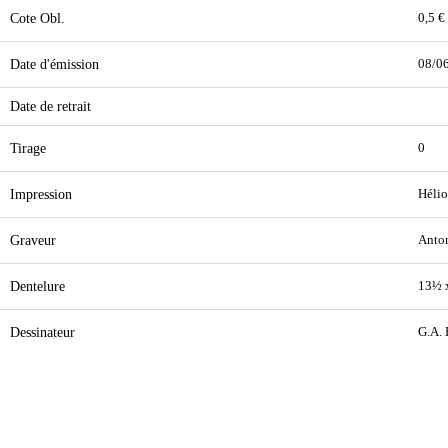
Cote Obl.
0,5 €
Date d'émission
08/0
Date de retrait
Tirage
0
Impression
Hélio
Graveur
Anton
Dentelure
13½ 
Dessinateur
G.A. 