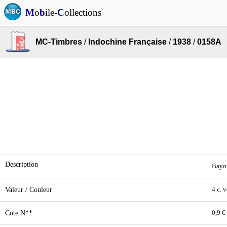
M
o
b
ile-
C
ollections
MC-Timbres
/
Indochine Française
/
1938
/
0158A
Description
Bayo
Valeur / Couleur
4 c. v
Cote N**
0,9 €