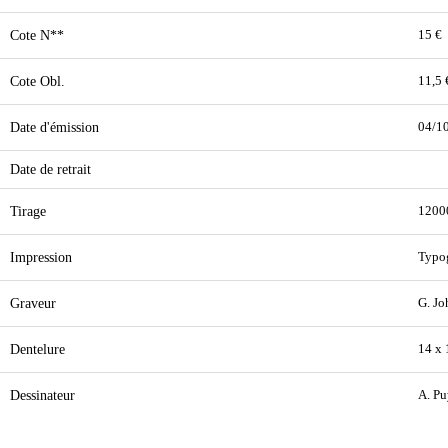
Cote N**
15 €
Cote Obl.
11,5 
Date d'émission
04/1
Date de retrait
Tirage
1200
Impression
Typo
Graveur
G. Jo
Dentelure
14 x
Dessinateur
A. Pu