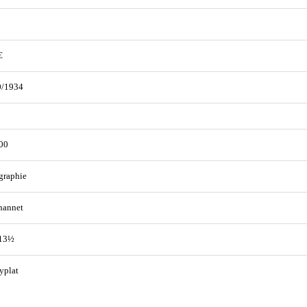
€
0/1934
00
graphie
hannet
 13½
yplat