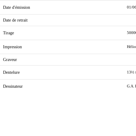
Date d'émission
01/0
Date de retrait
Tirage
5000
Impression
Hélio
Graveur
Dentelure
13½ 
Dessinateur
G.A. 