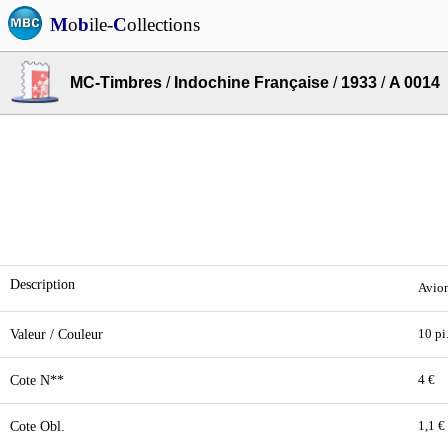
M
o
b
ile-
C
ollections
MC-Timbres
/
Indochine Française
/
1933
/
A 0014
Description
Avion
Valeur / Couleur
10 pi
Cote N**
4 €
Cote Obl.
1,1 €