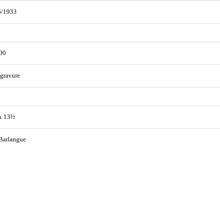
6/1933
00
gravure
x 13½
Barlangue