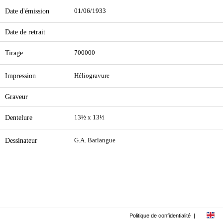
Date d'émission
01/06/1933
Date de retrait
Tirage
700000
Impression
Héliogravure
Graveur
Dentelure
13½ x 13½
Dessinateur
G.A. Barlangue
Politique de confidentialité
|