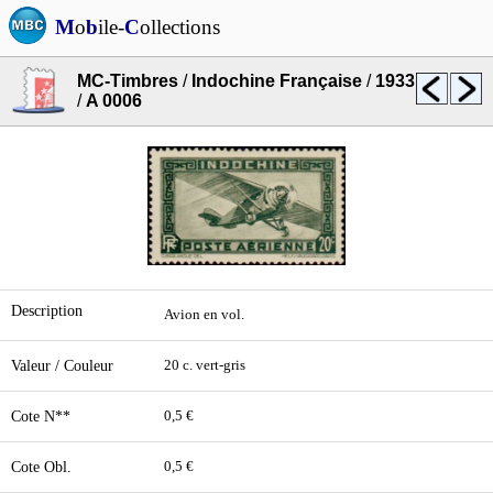
M
o
b
ile-
C
ollections
MC-Timbres
/
Indochine Française
/
1933
/
A 0006
Description
Avion en vol.
Valeur / Couleur
20 c. vert-gris
Cote N**
0,5 €
Cote Obl.
0,5 €