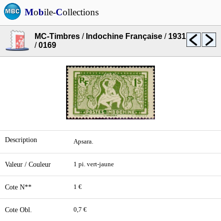
M
o
b
ile-
C
ollections
MC-Timbres
/
Indochine Française
/
1931
/
0169
Description
Apsara.
Valeur / Couleur
1 pi. vert-jaune
Cote N**
1 €
Cote Obl.
0,7 €