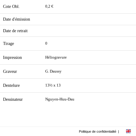
Cote Obl.
0,2 €
Date d'émission
Date de retrait
Tirage
0
Impression
Héliogravure
Graveur
G. Daussy
Dentelure
13½ x 13
Dessinateur
Nguyen-Huu-Dau
Politique de confidentialité
|