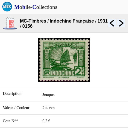
M
o
b
ile-
C
ollections
MC-Timbres
/
Indochine Française
/
1931
/
0156
Description
Jonque.
Valeur / Couleur
2 c. vert
Cote N**
0,2 €