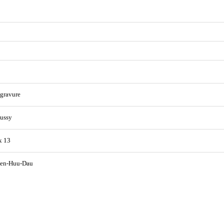
gravure
ussy
x 13
en-Huu-Dau