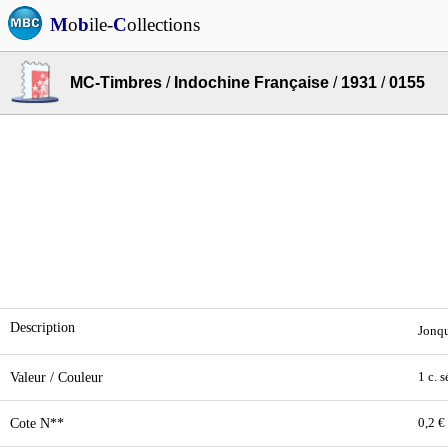
M
o
b
ile-
C
ollections
MC-Timbres
/
Indochine Française
/
1931
/
0155
Description
Jonqu
Valeur / Couleur
1 c. s
Cote N**
0,2 €