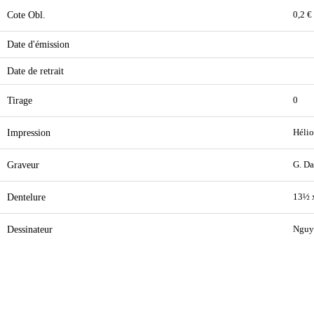
Cote Obl.
0,2 €
Date d'émission
Date de retrait
Tirage
0
Impression
Hélio
Graveur
G. Da
Dentelure
13½ 
Dessinateur
Nguy