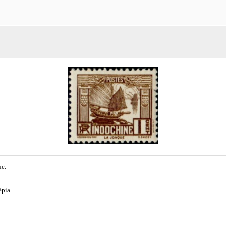
e.
épia