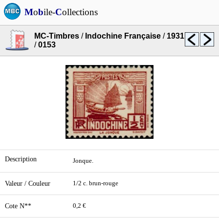
M
o
b
ile-
C
ollections
MC-Timbres
/
Indochine Française
/
1931
/
0153
Description
Jonque.
Valeur / Couleur
1/2 c. brun-rouge
Cote N**
0,2 €