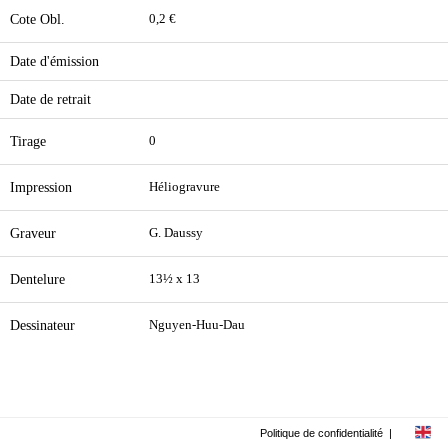
Cote Obl.
0,2 €
Date d'émission
Date de retrait
Tirage
0
Impression
Héliogravure
Graveur
G. Daussy
Dentelure
13½ x 13
Dessinateur
Nguyen-Huu-Dau
Politique de confidentialité
|