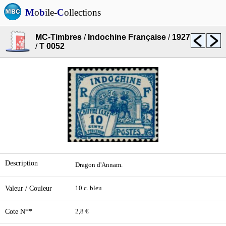
M
o
b
ile-
C
ollections
MC-Timbres
/
Indochine Française
/
1927
/
T 0052
Description
Dragon d'Annam.
Valeur / Couleur
10 c. bleu
Cote N**
2,8 €