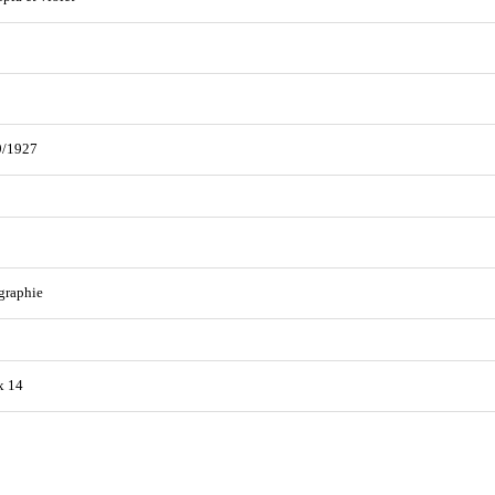
9/1927
graphie
x 14