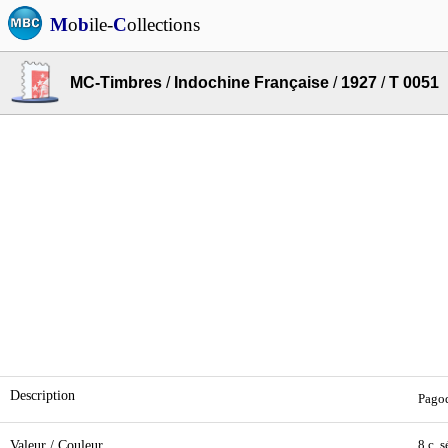
M
o
b
ile-
C
ollections
MC-Timbres
/
Indochine Française
/
1927
/
T 0051
Description
Pagod
Valeur / Couleur
8 c. s