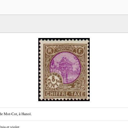
e Mot-Cot, à Hanoï.
épia et violet