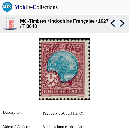
M
o
b
ile-
C
ollections
MC-Timbres
/
Indochine Française
/
1927
/
T 0048
Description
Pagode Mot-Cot, à Hanoï.
Valeur / Couleur
3 c. lilas-brun et bleu clair