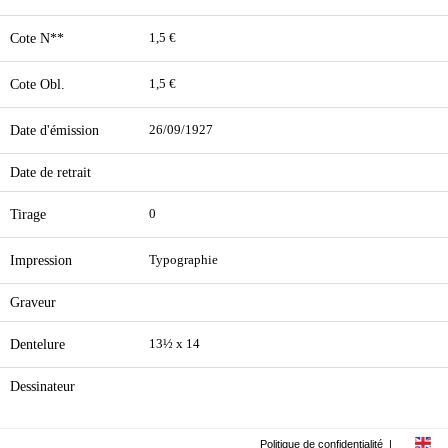
Cote N**
1,5 €
Cote Obl.
1,5 €
Date d'émission
26/09/1927
Date de retrait
Tirage
0
Impression
Typographie
Graveur
Dentelure
13½ x 14
Dessinateur
Politique de confidentialité
|