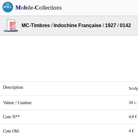
M
o
b
ile-
C
ollections
MC-Timbres
/
Indochine Française
/
1927
/
0142
Description
Sculp
Valeur / Couleur
30 c.
Cote N**
4,8 €
Cote Obl.
4 €