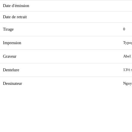
Date d'émission
Date de retrait
Tirage
0
Impression
Typo
Graveur
Abel
Dentelure
13½ 
Dessinateur
Nguy