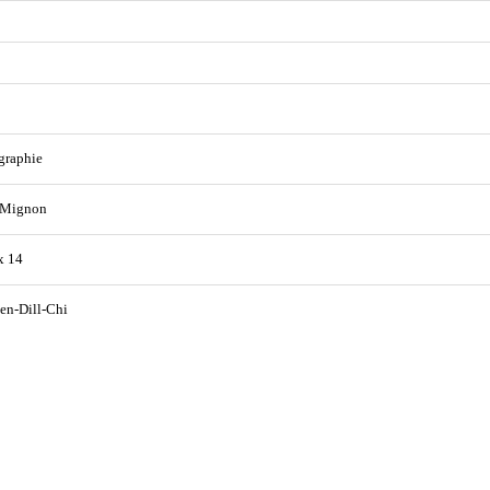
graphie
 Mignon
x 14
en-Dill-Chi