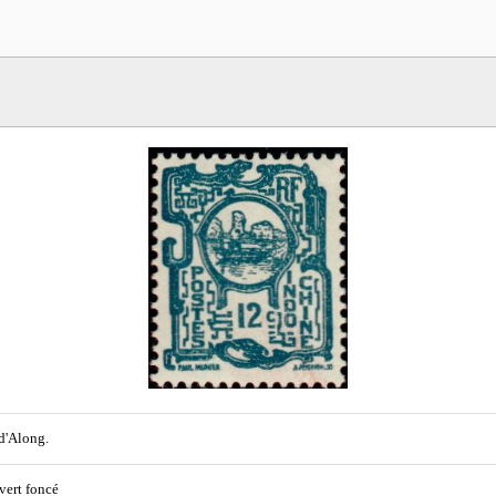
d'Along.
 vert foncé