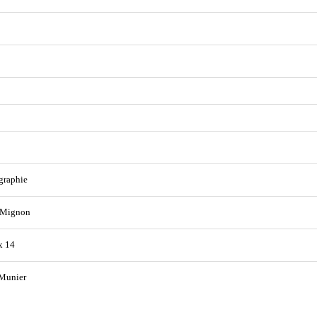
graphie
 Mignon
x 14
 Munier