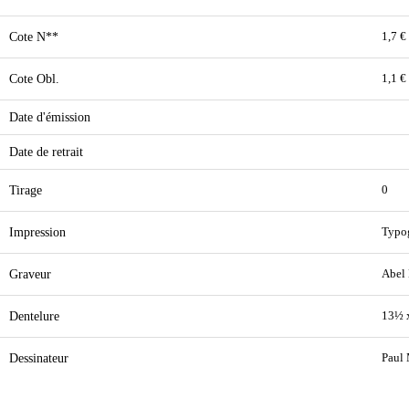
Cote N**
1,7 €
Cote Obl.
1,1 €
Date d'émission
Date de retrait
Tirage
0
Impression
Typo
Graveur
Abel
Dentelure
13½ 
Dessinateur
Paul