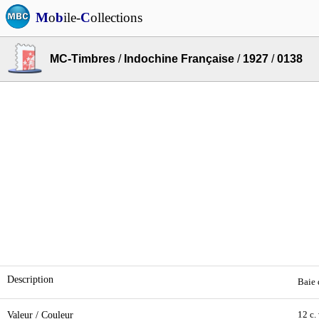
M
o
b
ile-
C
ollections
MC-Timbres
/
Indochine Française
/
1927
/
0138
Description
Baie 
Valeur / Couleur
12 c.