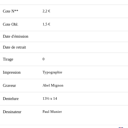
Cote N**
2,2 €
Cote Obl.
1,5 €
Date d'émission
Date de retrait
Tirage
0
Impression
Typographie
Graveur
Abel Mignon
Dentelure
13½ x 14
Dessinateur
Paul Munier