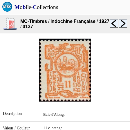
M
o
b
ile-
C
ollections
MC-Timbres
/
Indochine Française
/
1927
/
0137
Description
Baie d'Along.
Valeur / Couleur
11 c. orange