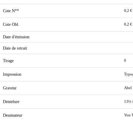
Cote N**
0,2 €
Cote Obl.
0,2 €
Date d'émission
Date de retrait
Tirage
0
Impression
Typo
Graveur
Abel
Dentelure
13½ 
Dessinateur
Yon 