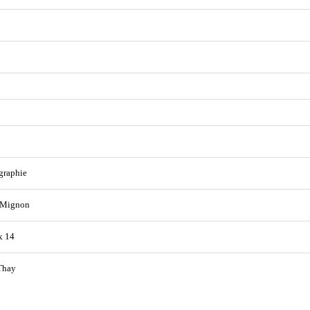
graphie
 Mignon
x 14
Thay