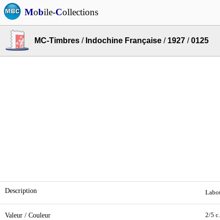
M
o
b
ile-
C
ollections
MC-Timbres
/
Indochine Française
/
1927
/
0125
Description
Labou
Valeur / Couleur
2/5 c.