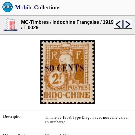
M
o
b
ile-
C
ollections
MC-Timbres
/
Indochine Française
/
1919
/
T 0029
Description
Timbre de 1908. Type Dragon avec nouvelle valeur
en surcharge.