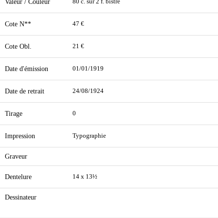
Valeur / Couleur
80 c. sur 2 f. bistre
Cote N**
47 €
Cote Obl.
21 €
Date d'émission
01/01/1919
Date de retrait
24/08/1924
Tirage
0
Impression
Typographie
Graveur
Dentelure
14 x 13½
Dessinateur