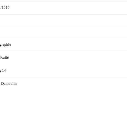
1/1919
graphie
 Ruffé
x 14
s Dumoulin