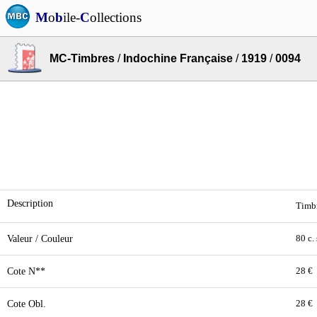
M
o
b
ile-
C
ollections
MC-Timbres
/
Indochine Française
/
1919
/
0094
Description
Timbr
Valeur / Couleur
80 c. 
Cote N**
28 €
Cote Obl.
28 €