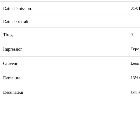
Date d'émission
01/0
Date de retrait
Tirage
0
Impression
Typo
Graveur
Léon
Dentelure
13½ 
Dessinateur
Loui