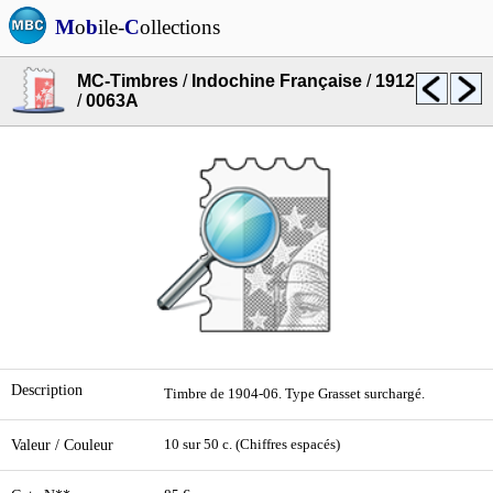
M
o
b
ile-
C
ollections
MC-Timbres
/
Indochine Française
/
1912
/
0063A
Description
Timbre de 1904-06. Type Grasset surchargé.
Valeur / Couleur
10 sur 50 c. (Chiffres espacés)