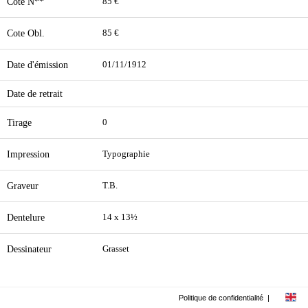
Cote N**
85 €
Cote Obl.
85 €
Date d'émission
01/11/1912
Date de retrait
Tirage
0
Impression
Typographie
Graveur
T.B.
Dentelure
14 x 13½
Dessinateur
Grasset
Politique de confidentialité
|