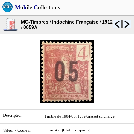
M
o
b
ile-
C
ollections
MC-Timbres
/
Indochine Française
/
1912
/
0059A
Description
Timbre de 1904-06. Type Grasset surchargé.
Valeur / Couleur
05 sur 4 c. (Chiffres espacés)