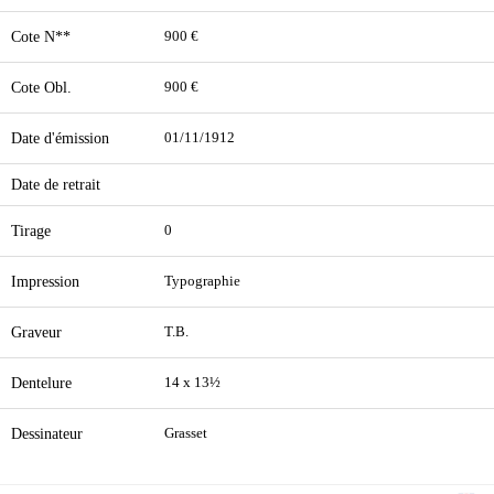
Cote N**
900 €
Cote Obl.
900 €
Date d'émission
01/11/1912
Date de retrait
Tirage
0
Impression
Typographie
Graveur
T.B.
Dentelure
14 x 13½
Dessinateur
Grasset