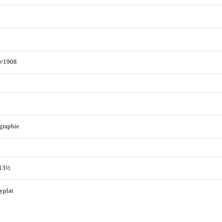
0/1908
graphie
 13½
yplat