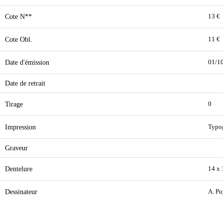
Cote N**
13 €
Cote Obl.
11 €
Date d'émission
01/1
Date de retrait
Tirage
0
Impression
Typo
Graveur
Dentelure
14 x
Dessinateur
A. Pu