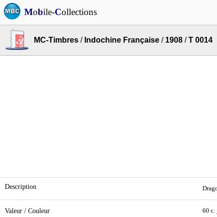
M
o
b
ile-
C
ollections
MC-Timbres
/
Indochine Française
/
1908
/
T 0014
Description
Drago
Valeur / Couleur
60 c.