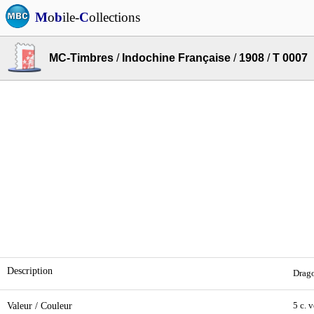
M
o
b
ile-
C
ollections
MC-Timbres
/
Indochine Française
/
1908
/
T 0007
Description
Drago
Valeur / Couleur
5 c. v