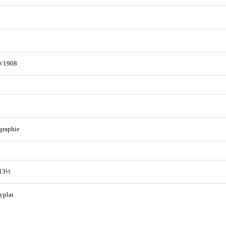
0/1908
graphie
 13½
yplat