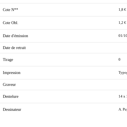
Cote N**
1,8 €
Cote Obl.
1,2 €
Date d'émission
01/1
Date de retrait
Tirage
0
Impression
Typo
Graveur
Dentelure
14 x
Dessinateur
A. Pu