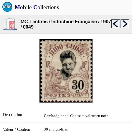
M
o
b
ile-
C
ollections
MC-Timbres
/
Indochine Française
/
1907
/
0049
Description
Cambodgienne. Centre et valeur en noir.
Valeur / Couleur
30 c. brun-lilas