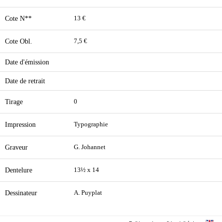
Cote N**
13 €
Cote Obl.
7,5 €
Date d'émission
Date de retrait
Tirage
0
Impression
Typographie
Graveur
G. Johannet
Dentelure
13½ x 14
Dessinateur
A. Puyplat