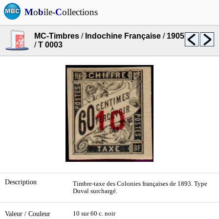
M
o
b
ile-
C
ollections
MC-Timbres
/
Indochine Française
/
1905
/
T 0003
Description
Timbre-taxe des Colonies françaises de 1893. Type
Duval surchargé.
Valeur / Couleur
10 sur 60 c. noir