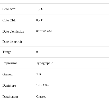
Cote N**
1,2 €
Cote Obl.
0,7 €
Date d'émission
02/05/1904
Date de retrait
Tirage
0
Impression
Typographie
Graveur
T.B.
Dentelure
14 x 13½
Dessinateur
Grasset