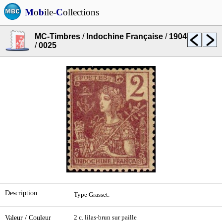
M
o
b
ile-
C
ollections
MC-Timbres
/
Indochine Française
/
1904
/
0025
Description
Type Grasset.
Valeur / Couleur
2 c. lilas-brun sur paille