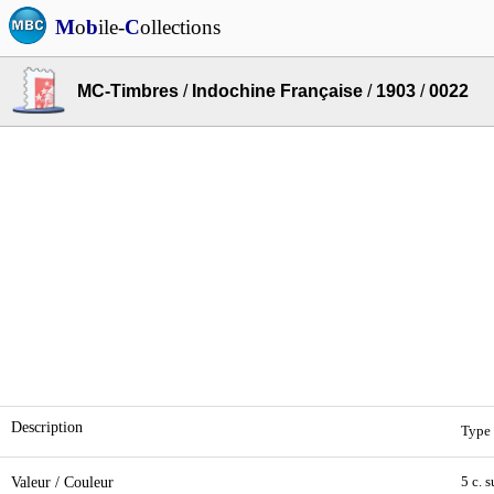
M
o
b
ile-
C
ollections
MC-Timbres
/
Indochine Française
/
1903
/
0022
Description
Type 
Valeur / Couleur
5 c. s