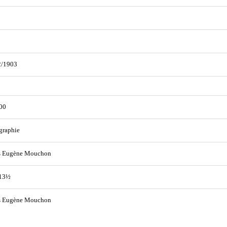
2/1903
00
graphie
s Eugène Mouchon
 13½
s Eugène Mouchon