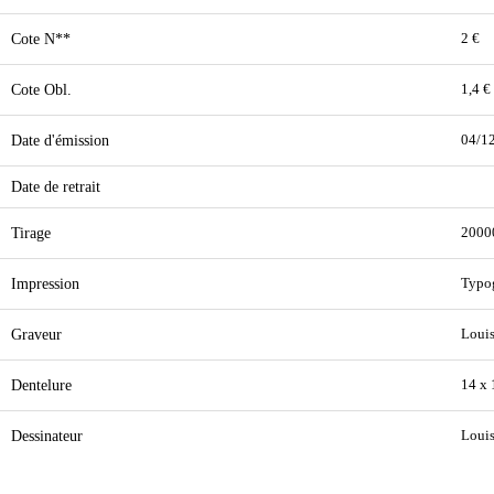
Cote N**
2 €
Cote Obl.
1,4 €
Date d'émission
04/1
Date de retrait
Tirage
2000
Impression
Typo
Graveur
Loui
Dentelure
14 x
Dessinateur
Loui