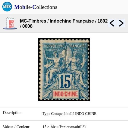
M
o
b
ile-
C
ollections
MC-Timbres
/
Indochine Française
/
1892
/
0008
Description
Type Groupe, libellé INDO-CHINE.
Valeur / Couleur
15 c. bleu (Papier quadrillé)