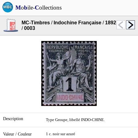
M
o
b
ile-
C
ollections
MC-Timbres
/
Indochine Française
/
1892
/
0003
Description
Type Groupe, libellé INDO-CHINE.
Valeur / Couleur
1 c. noir sur azuré