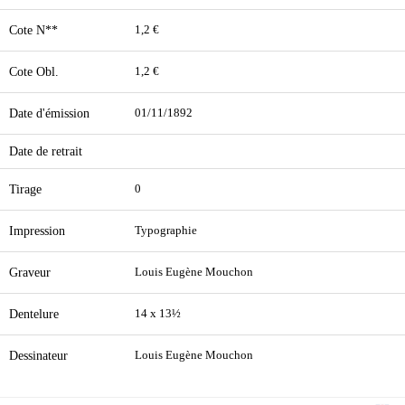
Cote N**
1,2 €
Cote Obl.
1,2 €
Date d'émission
01/11/1892
Date de retrait
Tirage
0
Impression
Typographie
Graveur
Louis Eugène Mouchon
Dentelure
14 x 13½
Dessinateur
Louis Eugène Mouchon