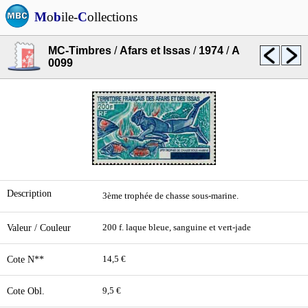
M
o
b
ile-
C
ollections
MC-Timbres
/
Afars et Issas
/
1974
/
A
0099
Description
3ème trophée de chasse sous-marine.
Valeur / Couleur
200 f. laque bleue, sanguine et vert-jade
Cote N**
14,5 €
Cote Obl.
9,5 €