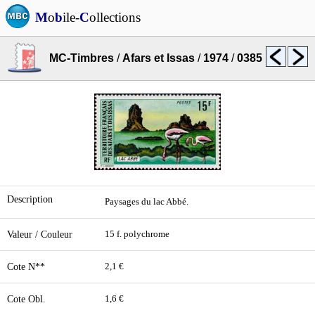
M
o
b
ile-
C
ollections
MC-Timbres
/
Afars et Issas
/
1974
/
0385
Description
Paysages du lac Abbé.
Valeur / Couleur
15 f. polychrome
Cote N**
2,1 €
Cote Obl.
1,6 €