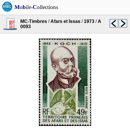
M
o
b
ile-
C
ollections
MC-Timbres
/
Afars et Issas
/
1973
/
A
0093