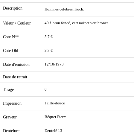
Description
Hommes célèbres. Koch.
Valeur / Couleur
49 f. brun foncé, vert noir et vert bronze
Cote N**
5,7 €
Cote Obl.
3,7 €
Date d'émission
12/10/1973
Date de retrait
Tirage
0
Impression
Taille-douce
Graveur
Béquet Pierre
Dentelure
Dentelé 13