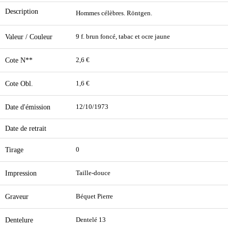
Description
Hommes célèbres. Röntgen.
Valeur / Couleur
9 f. brun foncé, tabac et ocre jaune
Cote N**
2,6 €
Cote Obl.
1,6 €
Date d'émission
12/10/1973
Date de retrait
Tirage
0
Impression
Taille-douce
Graveur
Béquet Pierre
Dentelure
Dentelé 13