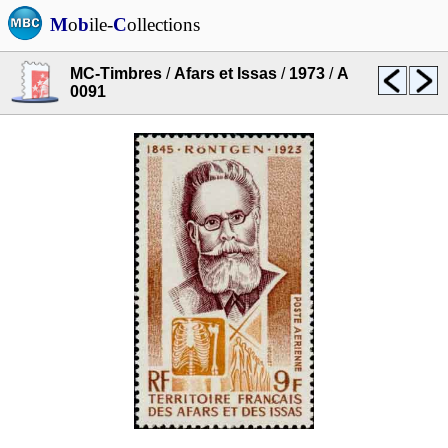
M
o
b
ile-
C
ollections
MC-Timbres
/
Afars et Issas
/
1973
/
A
0091