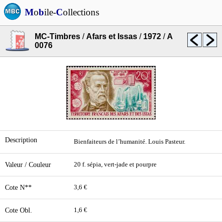
M
o
b
ile-
C
ollections
MC-Timbres
/
Afars et Issas
/
1972
/
A
0076
Description
Bienfaiteurs de l’humanité. Louis Pasteur.
Valeur / Couleur
20 f. sépia, vert-jade et pourpre
Cote N**
3,6 €
Cote Obl.
1,6 €