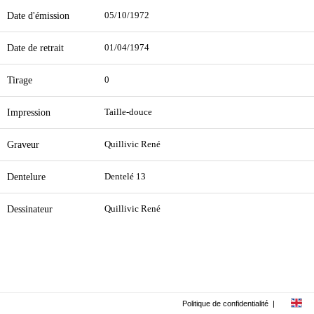
Date d'émission
05/10/1972
Date de retrait
01/04/1974
Tirage
0
Impression
Taille-douce
Graveur
Quillivic René
Dentelure
Dentelé 13
Dessinateur
Quillivic René
Politique de confidentialité
|