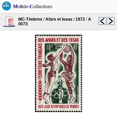
M
o
b
ile-
C
ollections
MC-Timbres
/
Afars et Issas
/
1972
/
A
0073