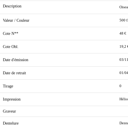
Description
Oisea
Valeur / Couleur
500 f
Cote N**
48 €
Cote Obl.
19,2 
Date d'émission
03/1
Date de retrait
01/0
Tirage
0
Impression
Hélio
Graveur
Dentelure
Dente