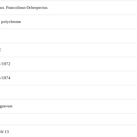
ux. Francolinus Ochropectus.
. polychrome
€
1/1972
4/1974
gravure
lé 13