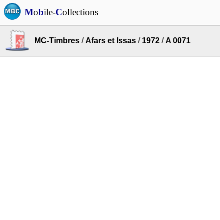
M
o
b
ile-
C
ollections
MC-Timbres
/
Afars et Issas
/
1972
/
A 0071